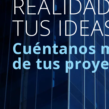
REALIDA
TUS IDEA
Cuéntanos 
de tus proy