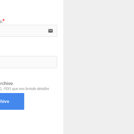
o:
email
rchivo
, PDF) que nos brinde detalles
chivo