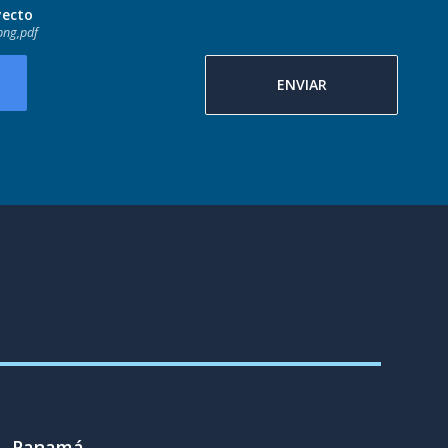
yecto
png,pdf
ENVIAR
Panamá