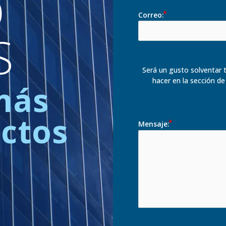
D
Correo:
S
Será un gusto solventar t
hacer en la sección de
más
ectos
Mensaje: