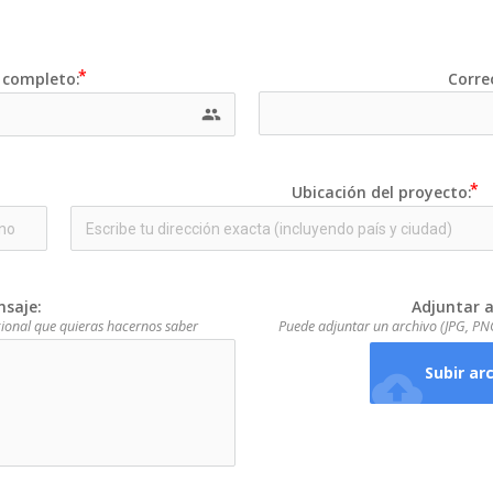
completo:
Corre
people
Ubicación del proyecto:
saje:
Adjuntar a
cional que quieras hacernos saber
Puede adjuntar un archivo (JPG, PNG
Subir ar
cloud_upload