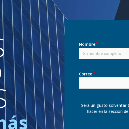
S
Nombre:
D
Correo:
S
Será un gusto solventar t
hacer en la sección de
más