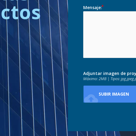
ectos
Mensaje:
Adjuntar imagen de pro
Máximo: 2MB | Tipos: jpg,jpeg,
SUBIR IMAGEN
cloud_upload