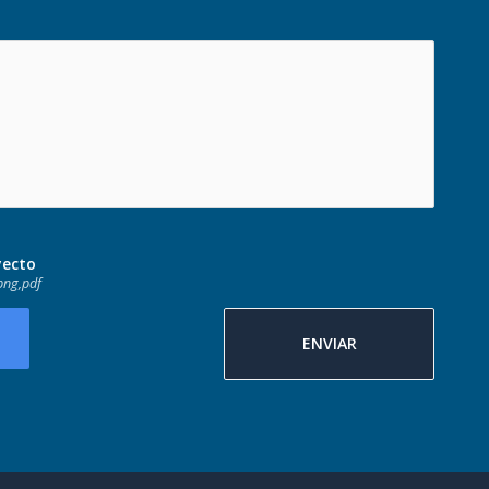
yecto
png,pdf
ENVIAR