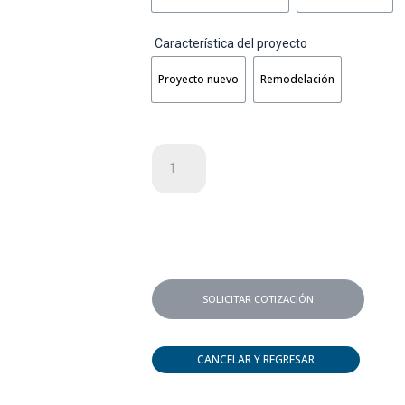
Característica del proyecto
Proyecto nuevo
Remodelación
Ventana
Boiser
S18
Fija
cantidad
SOLICITAR COTIZACIÓN
CANCELAR Y REGRESAR